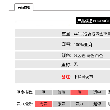
商品描述
442g (包含包装盒重量
100%
亚麻
浅蓝色 黄色 白色
无
下摆可调节
厚度指数:
厚
偏薄
薄
适中
弹力指数:
无弹
微弹
弹力
超弹